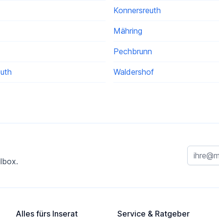
Konnersreuth
Mähring
Pechbrunn
euth
Waldershof
lbox.
Alles fürs Inserat
Service & Ratgeber