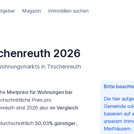
tgeber
Magazin
Immobilien suchen
schenreuth 2026
 Wohnungsmarkts in Tirschenreuth
Bitte beachte
iche
Mietpreis für Wohnungen bei
Die hier aufg
chschnittliche Preis pro
Gemeinde oder
enreuth sind 2026 also
im Vergleich
basieren auf 
unserem Immo
durchschnittlich
50,03% günstiger
,
Miethäusern. 