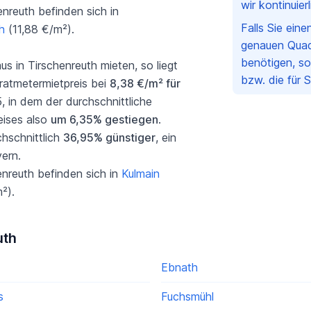
wir kontinuie
nreuth befinden sich in
Falls Sie ein
h
(11,88 €/m²).
genauen Quad
benötigen, so
in Tirschenreuth mieten, so liegt
bzw. die für 
ratmetermietpreis bei
8,38 €/m² für
, in dem der durchschnittliche
eises also
um 6,35% gestiegen
.
chschnittlich
36,95% günstiger
, ein
ern.
enreuth befinden sich in
Kulmain
²).
uth
Ebnath
s
Fuchsmühl