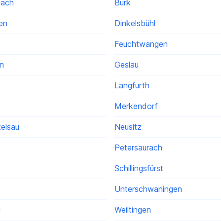
bach
Burk
en
Dinkelsbühl
Feuchtwangen
en
Geslau
Langfurth
Merkendorf
elsau
Neusitz
Petersaurach
Schillingsfürst
Unterschwaningen
l
Weiltingen