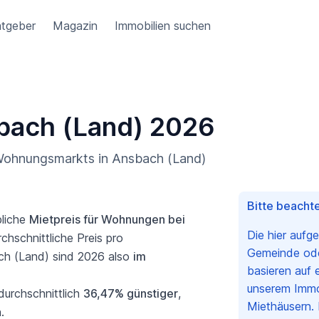
tgeber
Magazin
Immobilien suchen
sbach (Land) 2026
 Wohnungsmarkts in Ansbach (Land)
Bitte beachte
bliche
Mietpreis für Wohnungen bei
Die hier aufg
chschnittliche Preis pro
Gemeinde oder
ch (Land) sind 2026 also
im
basieren auf 
unserem Immo
durchschnittlich
36,47% günstiger
,
Miethäusern. 
.