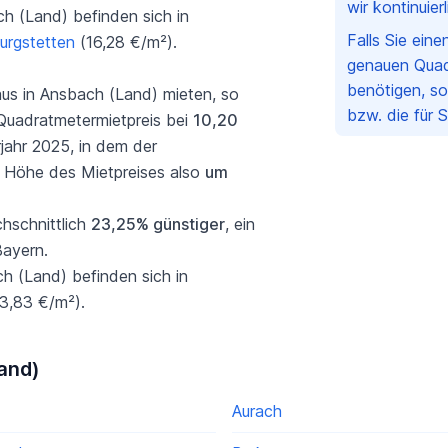
wir kontinuie
h (Land) befinden sich in
Falls Sie ein
urgstetten
(16,28 €/m²).
genauen Quad
benötigen, so
s in Ansbach (Land) mieten, so
bzw. die für 
 Quadratmetermietpreis bei
10,20
rjahr 2025, in dem der
ie Höhe des Mietpreises also
um
chschnittlich
23,25% günstiger
, ein
Bayern.
ch (Land) befinden sich in
3,83 €/m²).
Land)
Aurach