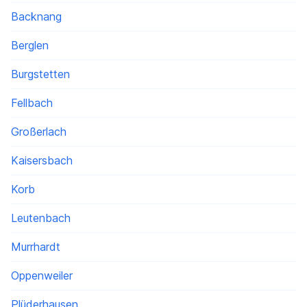
Backnang
Berglen
Burgstetten
Fellbach
Großerlach
Kaisersbach
Korb
Leutenbach
Murrhardt
Oppenweiler
Plüderhausen