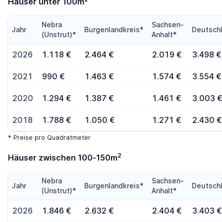
Häuser unter 100m
Nebra
Sachsen-
Jahr
Burgenlandkreis*
Deutsch
(Unstrut)*
Anhalt*
2026
1.118 €
2.464 €
2.019 €
3.498 €
2021
990 €
1.463 €
1.574 €
3.554 €
2020
1.294 €
1.387 €
1.461 €
3.003 
2018
1.788 €
1.050 €
1.271 €
2.430 €
* Preise pro Quadratmeter
2
Häuser zwischen 100-150m
Nebra
Sachsen-
Jahr
Burgenlandkreis*
Deutsch
(Unstrut)*
Anhalt*
2026
1.846 €
2.632 €
2.404 €
3.403 €