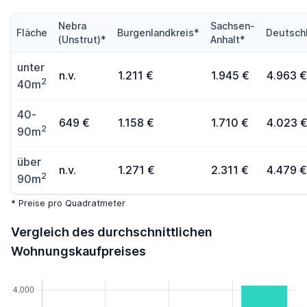
Nebra
Sachsen-
Fläche
Burgenlandkreis*
Deutsch
(Unstrut)*
Anhalt*
unter
n.v.
1.211 €
1.945 €
4.963 €
2
40m
40-
649 €
1.158 €
1.710 €
4.023 
2
90m
über
n.v.
1.271 €
2.311 €
4.479 €
2
90m
* Preise pro Quadratmeter
Vergleich des durchschnittlichen
Wohnungskaufpreises