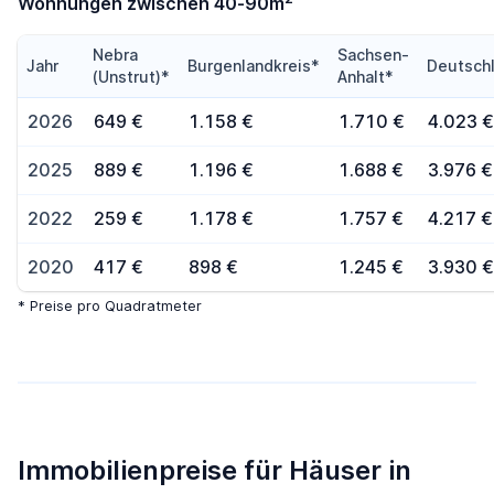
Wohnungen zwischen 40-90m
Nebra
Sachsen-
Jahr
Burgenlandkreis*
Deutsch
(Unstrut)*
Anhalt*
2026
649 €
1.158 €
1.710 €
4.023 €
2025
889 €
1.196 €
1.688 €
3.976 €
2022
259 €
1.178 €
1.757 €
4.217 €
2020
417 €
898 €
1.245 €
3.930 €
* Preise pro Quadratmeter
Immobilienpreise für Häuser in