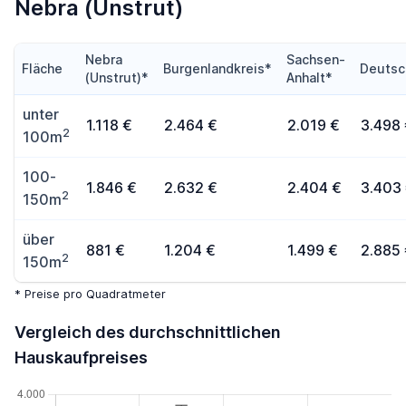
Nebra (Unstrut)
Nebra
Sachsen-
Fläche
Burgenlandkreis*
Deutsc
(Unstrut)*
Anhalt*
unter
1.118 €
2.464 €
2.019 €
3.498
2
100m
100-
1.846 €
2.632 €
2.404 €
3.403
2
150m
über
881 €
1.204 €
1.499 €
2.885
2
150m
* Preise pro Quadratmeter
Vergleich des durchschnittlichen
Hauskaufpreises