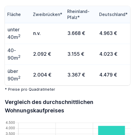
Rheinland-
Fläche
Zweibrücken*
Deutschland*
Pfalz*
unter
n.v.
3.668 €
4.963 €
2
40m
40-
2.092 €
3.155 €
4.023 €
2
90m
über
2.004 €
3.367 €
4.479 €
2
90m
* Preise pro Quadratmeter
Vergleich des durchschnittlichen
Wohnungskaufpreises