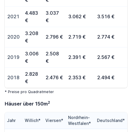
€
€
4.483
3.037
2021
3.062 €
3.516 €
€
€
3.208
2020
2.796 €
2.719 €
2.774 €
€
3.006
2.508
2019
2.391 €
2.567 €
€
€
2.828
2018
2.476 €
2.353 €
2.494 €
€
* Preise pro Quadratmeter
2
Häuser über 150m
Nordrhein-
Jahr
Willich*
Viersen*
Deutschland*
Westfalen*