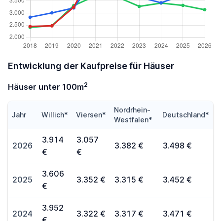
Entwicklung der Kaufpreise für Häuser
2
Häuser unter 100m
Nordrhein-
Jahr
Willich*
Viersen*
Deutschland*
Westfalen*
3.914
3.057
2026
3.382 €
3.498 €
€
€
3.606
2025
3.352 €
3.315 €
3.452 €
€
3.952
2024
3.322 €
3.317 €
3.471 €
€