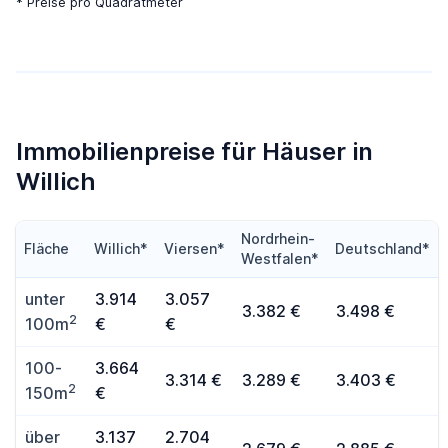
* Preise pro Quadratmeter
Immobilienpreise für Häuser in
Willich
Nordrhein-
Fläche
Willich*
Viersen*
Deutschland*
Westfalen*
unter
3.914
3.057
3.382 €
3.498 €
2
100m
€
€
100-
3.664
3.314 €
3.289 €
3.403 €
2
150m
€
über
3.137
2.704