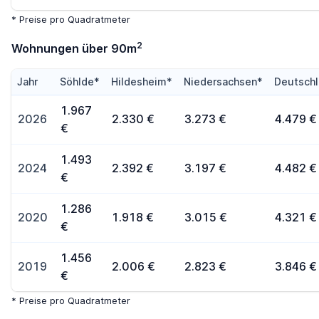
* Preise pro Quadratmeter
2
Wohnungen über 90m
Jahr
Söhlde*
Hildesheim*
Niedersachsen*
Deutsch
1.967
2026
2.330 €
3.273 €
4.479 €
€
1.493
2024
2.392 €
3.197 €
4.482 €
€
1.286
2020
1.918 €
3.015 €
4.321 €
€
1.456
2019
2.006 €
2.823 €
3.846 €
€
* Preise pro Quadratmeter