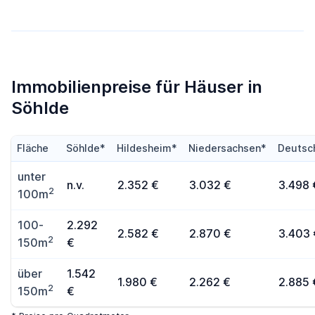
Immobilienpreise für Häuser in
Söhlde
Fläche
Söhlde*
Hildesheim*
Niedersachsen*
Deutsc
unter
n.v.
2.352 €
3.032 €
3.498 
2
100m
100-
2.292
2.582 €
2.870 €
3.403 
2
150m
€
über
1.542
1.980 €
2.262 €
2.885 
2
150m
€