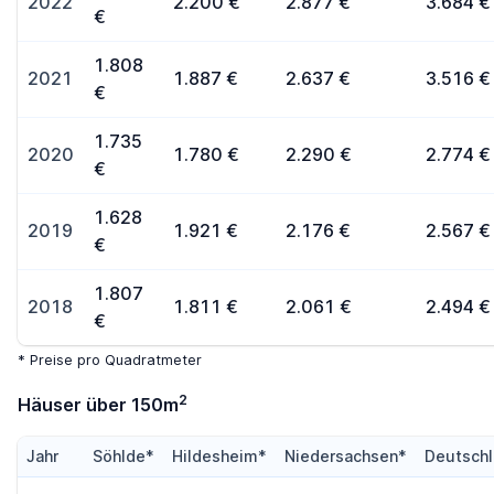
2022
2.200 €
2.877 €
3.684 €
€
1.808
2021
1.887 €
2.637 €
3.516 €
€
1.735
2020
1.780 €
2.290 €
2.774 €
€
1.628
2019
1.921 €
2.176 €
2.567 €
€
1.807
2018
1.811 €
2.061 €
2.494 €
€
* Preise pro Quadratmeter
2
Häuser über 150m
Jahr
Söhlde*
Hildesheim*
Niedersachsen*
Deutsch