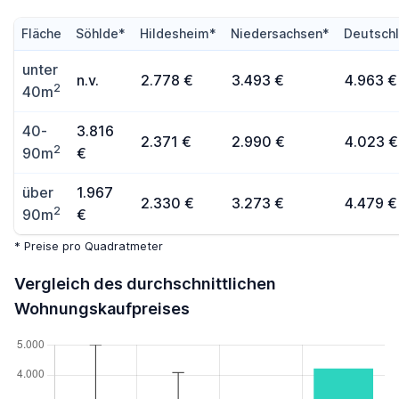
Fläche
Söhlde*
Hildesheim*
Niedersachsen*
Deutsch
unter
n.v.
2.778 €
3.493 €
4.963 €
2
40m
40-
3.816
2.371 €
2.990 €
4.023 €
2
90m
€
über
1.967
2.330 €
3.273 €
4.479 €
2
90m
€
* Preise pro Quadratmeter
Vergleich des durchschnittlichen
Wohnungskaufpreises