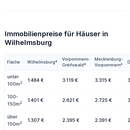
Immobilienpreise für Häuser in
Wilhelmsburg
Vorpommern-
Mecklenburg-
Fläche
Wilhelmsburg*
D
Greifswald*
Vorpommern*
unter
1.484 €
3.119 €
3.315 €
2
100m
100-
1.401 €
2.621 €
2.725 €
2
150m
über
1.307 €
2.395 €
2.391 €
2
150m