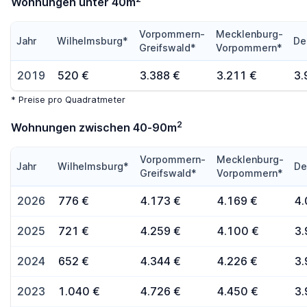
Wohnungen unter 40m
Vorpommern-
Mecklenburg-
Jahr
Wilhelmsburg*
De
Greifswald*
Vorpommern*
2019
520 €
3.388 €
3.211 €
3.
* Preise pro Quadratmeter
2
Wohnungen zwischen 40-90m
Vorpommern-
Mecklenburg-
Jahr
Wilhelmsburg*
De
Greifswald*
Vorpommern*
2026
776 €
4.173 €
4.169 €
4.
2025
721 €
4.259 €
4.100 €
3.
2024
652 €
4.344 €
4.226 €
3.
2023
1.040 €
4.726 €
4.450 €
3.