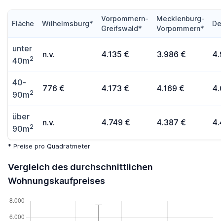
Vorpommern-
Mecklenburg-
Fläche
Wilhelmsburg*
De
Greifswald*
Vorpommern*
unter
n.v.
4.135 €
3.986 €
4.
2
40m
40-
776 €
4.173 €
4.169 €
4
2
90m
über
n.v.
4.749 €
4.387 €
4.
2
90m
* Preise pro Quadratmeter
Vergleich des durchschnittlichen
Wohnungskaufpreises