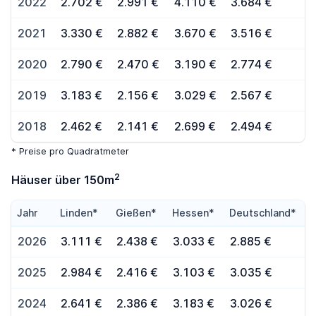
2022
2.702 €
2.991 €
4.110 €
3.684 €
2021
3.330 €
2.882 €
3.670 €
3.516 €
2020
2.790 €
2.470 €
3.190 €
2.774 €
2019
3.183 €
2.156 €
3.029 €
2.567 €
2018
2.462 €
2.141 €
2.699 €
2.494 €
* Preise pro Quadratmeter
2
Häuser über 150m
Jahr
Linden*
Gießen*
Hessen*
Deutschland*
2026
3.111 €
2.438 €
3.033 €
2.885 €
2025
2.984 €
2.416 €
3.103 €
3.035 €
2024
2.641 €
2.386 €
3.183 €
3.026 €