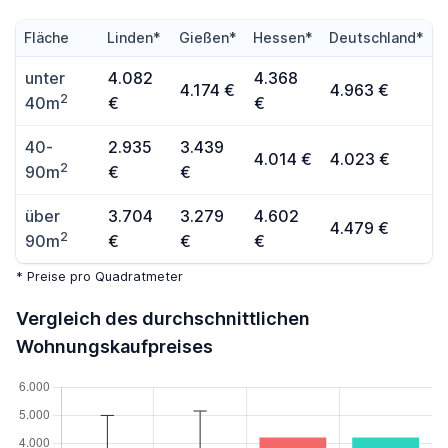
Fläche
Linden*
Gießen*
Hessen*
Deutschland*
unter
4.082
4.368
4.174 €
4.963 €
2
40m
€
€
40-
2.935
3.439
4.014 €
4.023 €
2
90m
€
€
über
3.704
3.279
4.602
4.479 €
2
90m
€
€
€
* Preise pro Quadratmeter
Vergleich des durchschnittlichen
Wohnungskaufpreises