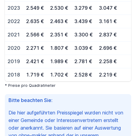
2023
2.549 €
2.530 €
3.279 €
3.047 €
2022
2.635 €
2.463 €
3.439 €
3.161 €
2021
2.566 €
2.351 €
3.300 €
2.837 €
2020
2.271 €
1.807 €
3.039 €
2.696 €
2019
2.421 €
1.989 €
2.781 €
2.258 €
2018
1.719 €
1.702 €
2.528 €
2.219 €
* Preise pro Quadratmeter
Bitte beachten Sie:
Die hier aufgeführten Preisspiegel wurden nicht von
einer Gemeinde oder Interessenvertretern erstellt
oder anerkannt. Sie basieren auf einer Auswertung
von ohne-makler anhand der in unserem