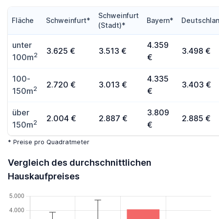
Schweinfurt
Fläche
Schweinfurt*
Bayern*
Deutschla
(Stadt)*
unter
4.359
3.625 €
3.513 €
3.498 €
2
100m
€
100-
4.335
2.720 €
3.013 €
3.403 €
2
150m
€
über
3.809
2.004 €
2.887 €
2.885 €
2
150m
€
* Preise pro Quadratmeter
Vergleich des durchschnittlichen
Hauskaufpreises