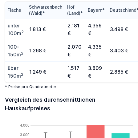
Schwarzenbach
Hof
Fläche
Bayern*
Deutschland
(Wald)*
(Land)*
unter
2.181
4.359
1.813 €
3.498 €
2
100m
€
€
100-
2.070
4.335
1.268 €
3.403 €
2
150m
€
€
über
1.517
3.809
1.249 €
2.885 €
2
150m
€
€
* Preise pro Quadratmeter
Vergleich des durchschnittlichen
Hauskaufpreises