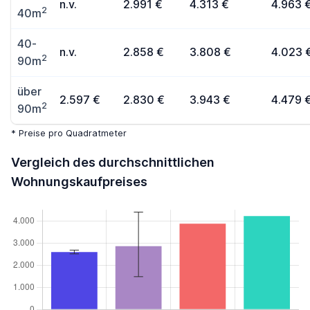
n.v.
2.991 €
4.313 €
4.963 
2
40m
40-
n.v.
2.858 €
3.808 €
4.023 
2
90m
über
2.597 €
2.830 €
3.943 €
4.479 
2
90m
* Preise pro Quadratmeter
Vergleich des durchschnittlichen
Wohnungskaufpreises