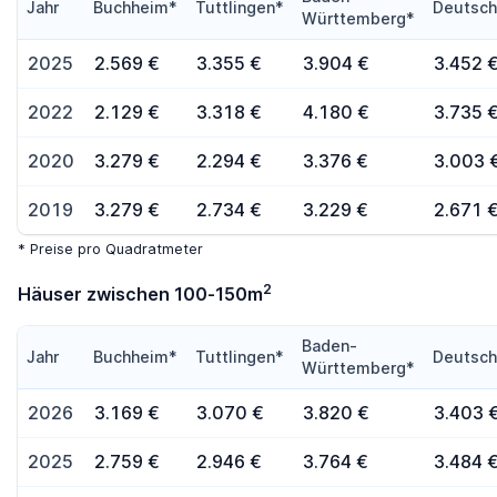
Jahr
Buchheim*
Tuttlingen*
Deutsch
Württemberg*
2025
2.569 €
3.355 €
3.904 €
3.452 
2022
2.129 €
3.318 €
4.180 €
3.735 
2020
3.279 €
2.294 €
3.376 €
3.003 
2019
3.279 €
2.734 €
3.229 €
2.671 
* Preise pro Quadratmeter
2
Häuser zwischen 100-150m
Baden-
Jahr
Buchheim*
Tuttlingen*
Deutsch
Württemberg*
2026
3.169 €
3.070 €
3.820 €
3.403 
2025
2.759 €
2.946 €
3.764 €
3.484 