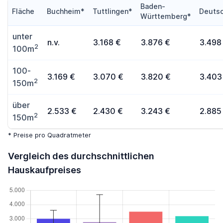
Baden-
Fläche
Buchheim*
Tuttlingen*
Deutsc
Württemberg*
unter
n.v.
3.168 €
3.876 €
3.498
2
100m
100-
3.169 €
3.070 €
3.820 €
3.403
2
150m
über
2.533 €
2.430 €
3.243 €
2.885
2
150m
* Preise pro Quadratmeter
Vergleich des durchschnittlichen
Hauskaufpreises