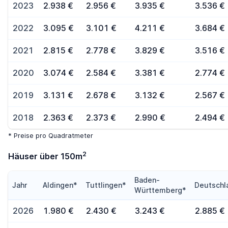
2023
2.938 €
2.956 €
3.935 €
3.536 €
2022
3.095 €
3.101 €
4.211 €
3.684 €
2021
2.815 €
2.778 €
3.829 €
3.516 €
2020
3.074 €
2.584 €
3.381 €
2.774 €
2019
3.131 €
2.678 €
3.132 €
2.567 €
2018
2.363 €
2.373 €
2.990 €
2.494 €
* Preise pro Quadratmeter
2
Häuser über 150m
Baden-
Jahr
Aldingen*
Tuttlingen*
Deutschl
Württemberg*
2026
1.980 €
2.430 €
3.243 €
2.885 €