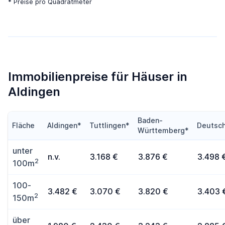
* Preise pro Quadratmeter
Immobilienpreise für Häuser in
Aldingen
Baden-
Fläche
Aldingen*
Tuttlingen*
Deutsch
Württemberg*
unter
n.v.
3.168 €
3.876 €
3.498 
2
100m
100-
3.482 €
3.070 €
3.820 €
3.403 
2
150m
über