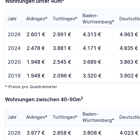
Wohnungen unter 40m
Baden-
Jahr
Aldingen*
Tuttlingen*
Deutschl
Württemberg*
2026
2.601 €
2.991 €
4.313 €
4.963 €
2024
2.478 €
3.881 €
4.171 €
4.835 €
2020
1.948 €
2.545 €
3.689 €
3.863 €
2019
1.948 €
2.096 €
3.320 €
3.902 €
* Preise pro Quadratmeter
2
Wohnungen zwischen 40-90m
Baden-
Jahr
Aldingen*
Tuttlingen*
Deutschl
Württemberg*
2026
3.977 €
2.858 €
3.808 €
4.023 €