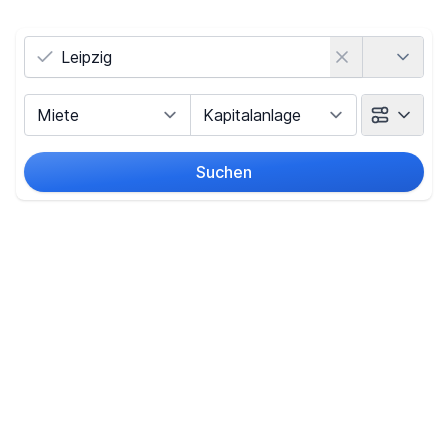
Land
Vermarktungsart
Objektart
Suchen
Umkreis
Preis
-
€
Filter für Preis zurücksetzen