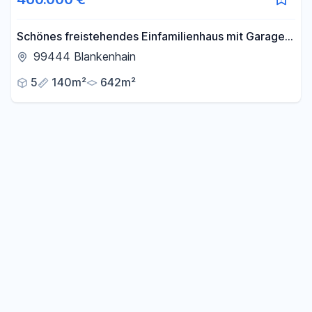
Schönes freistehendes Einfamilienhaus mit Garage
und Carport in ruhiger Feldrandlage
99444 Blankenhain
5
140m²
642m²