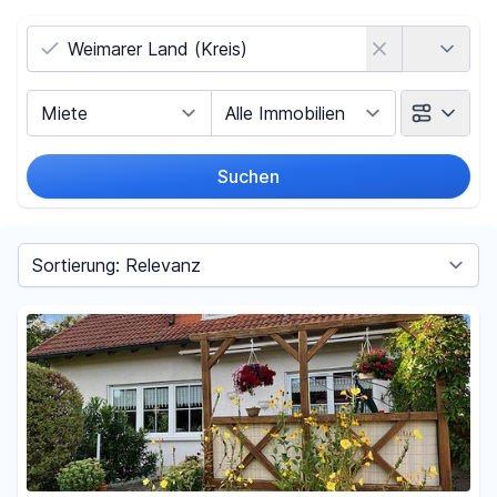
Land
Vermarktungsart
Objektart
Suchen
Umkreis
(nur bei Ortssuche)
Sortieren nach
Preis
-
€
Filter für Preis zurücksetzen