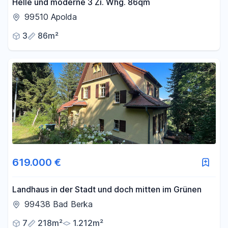
Helle und moderne 3 Zi. Whg. 86qm
99510 Apolda
3
86m²
619.000 €
Landhaus in der Stadt und doch mitten im Grünen
99438 Bad Berka
7
218m²
1.212m²