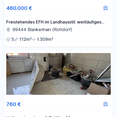
Fläche
460.000 €
-
m²
Freistehendes EFH im Landhausstil: weitläufiges
Grundstück am Feldrand, Doppelgarage & Carport
99444 Blankenhain (Rottdorf)
Filter für Fläche zurücksetzen
5
112m²
1.309m²
760 €