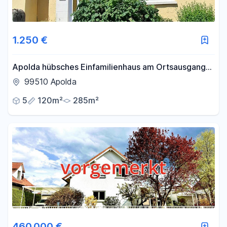
1.250 €
Apolda hübsches Einfamilienhaus am Ortsausgang
Jena
99510 Apolda
5
120m²
285m²
460.000 €