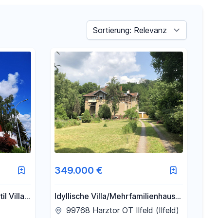
Sortieren nach
349.000 €
Idyllische Villa/Mehrfamilienhaus
in grünem Erholungsort (Harz) -
99768 Harztor OT Ilfeld (Ilfeld)