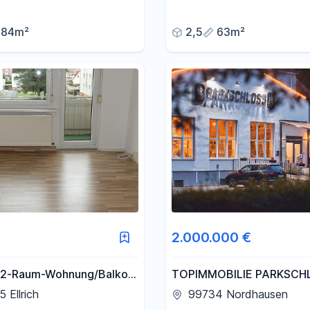
84m²
2,5
63m²
2.000.000 €
 2-Raum-Wohnung/Balkon
TOPIMMOBILIE PARKSCH
nat
Nordhausen
 Ellrich
99734 Nordhausen