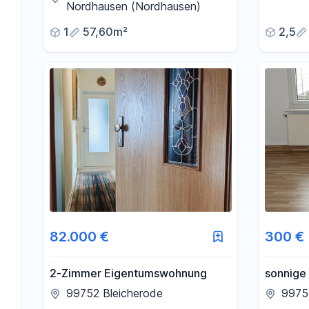
Nordhausen (Nordhausen)
1
57,60m²
2,5
82.000 €
300 €
2-Zimmer Eigentumswohnung
sonnige
mit Lami
99752 Bleicherode
99755