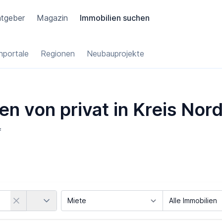
tgeber
Magazin
Immobilien suchen
portale
Regionen
Neubauprojekte
ien von privat in Kreis No
f
Land
Vermarktungsart
Objektart