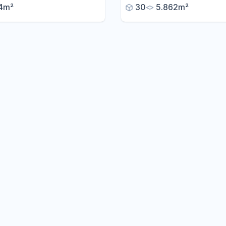
4m²
30
5.862m²