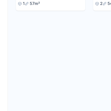
1
57m²
2
5