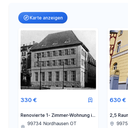
Umkreis
(nur bei Ortssuche)
Karte anzeigen
-
€
Preis
-
m²
Fläche
330 €
630 €
Renovierte 1- Zimmer-Wohnung in
2,5 Raum Whg. in Jugendstil Villa
Nähe des Theaters Nordhausen
zu verm
99734 Nordhausen OT
9975