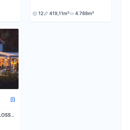
mit Ausbau-/Investmentpotential
12
419,11m²
4.788m²
LOSS