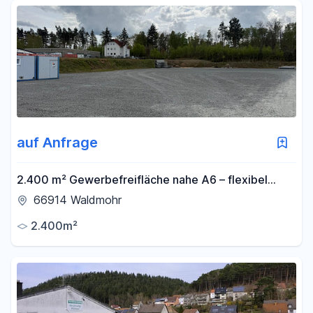
Fläche
-
m²
Filter für Fläche zurücksetzen
auf Anfrage
2.400 m² Gewerbefreifläche nahe A6 – flexibel
teilbar – LKW-Zufahrt
66914 Waldmohr
2.400m²