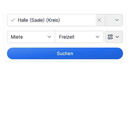
Land
Vermarktungsart
Objektart
Suchen
Umkreis
(nur bei Ortssuche)
Preis
-
€
Filter für Preis zurücksetzen