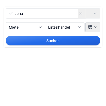
Land
Vermarktungsart
Objektart
Suchen
Umkreis
Preis
-
€
Filter für Preis zurücksetzen