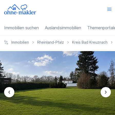
Immobilien suchen
Auslandsimmobilien
Themenportal
Immobilien
Rheinland-Pfalz
Kreis Bad Kreuznach